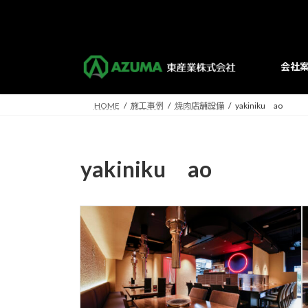
コ
ナ
ン
ビ
テ
ゲ
ン
ー
会社
ツ
シ
へ
ョ
ス
ン
HOME
施工事例
焼肉店舗設備
yakiniku ao
キ
に
ッ
移
プ
動
yakiniku ao