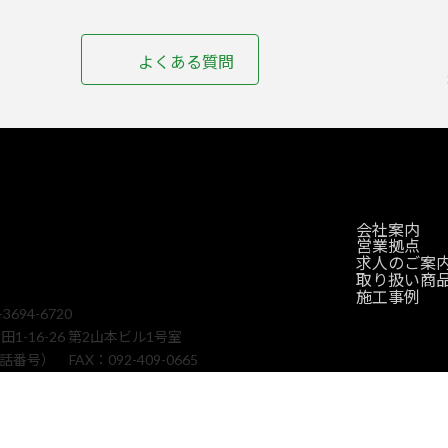
ア
イ
よくある質問
コ
ン
リ
ン
ク
会社案内
営業拠点
求人のご案
取り扱い商
2
施工事例
694-6720
1-16-26 第2山本ビル1号室
号） FAX：092-409-0665