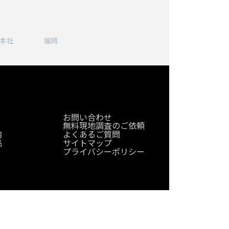
ア
ア
ア
ア
イ
イ
イ
イ
コ
コ
コ
コ
本社
福岡
ン
ン
ン
ン
リ
リ
リ
リ
ン
ン
ン
ン
ク
ク
ク
ク
お問い合わせ
無料現地調査のご依頼
内
よくあるご質問
品
サイトマップ
プライバシーポリシー