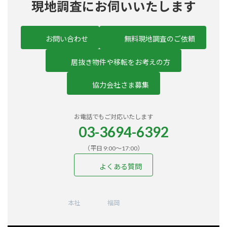
現地調査にお伺いいたします
お問い合わせ
無料現地調査のご依頼
居抜き物件や移転をお考えの方
協力会社さま募集
お電話でもご対応いたします
03-3694-6392
（平日 9:00〜17:00）
よくある質問
ア
ア
ア
ア
ア
イ
イ
イ
イ
イ
コ
コ
コ
コ
コ
ン
ン
ン
ン
ン
本社
福岡
リ
リ
リ
リ
リ
ン
ン
ン
ン
ン
ク
ク
ク
ク
ク