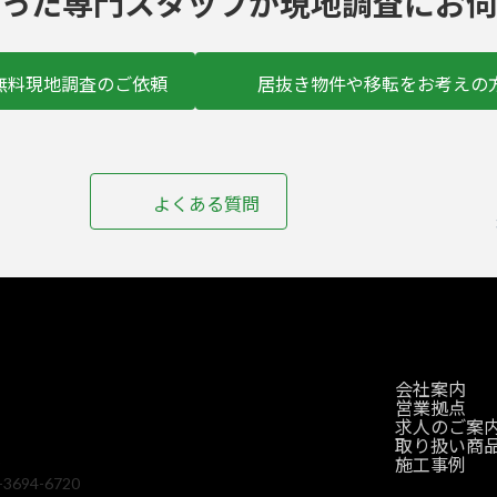
った
専門スタッフ
が現地調査にお伺
無料現地調査のご依頼
居抜き物件や移転をお考えの
ア
イ
よくある質問
コ
ン
リ
ン
ク
会社案内
営業拠点
求人のご案
取り扱い商
2
施工事例
694-6720