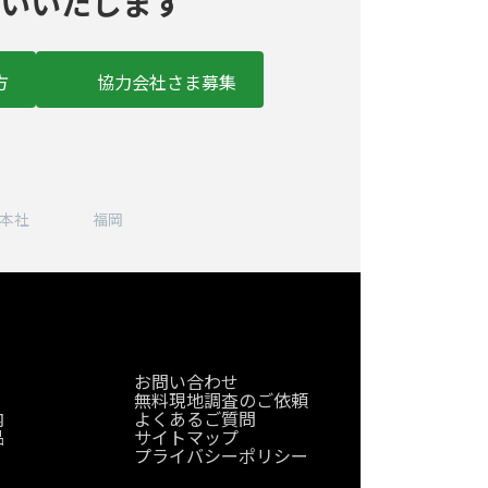
いいたします
方
協力会社さま募集
ア
ア
ア
ア
イ
イ
イ
イ
コ
コ
コ
コ
本社
福岡
ン
ン
ン
ン
リ
リ
リ
リ
ン
ン
ン
ン
ク
ク
ク
ク
お問い合わせ
無料現地調査のご依頼
内
よくあるご質問
品
サイトマップ
プライバシーポリシー