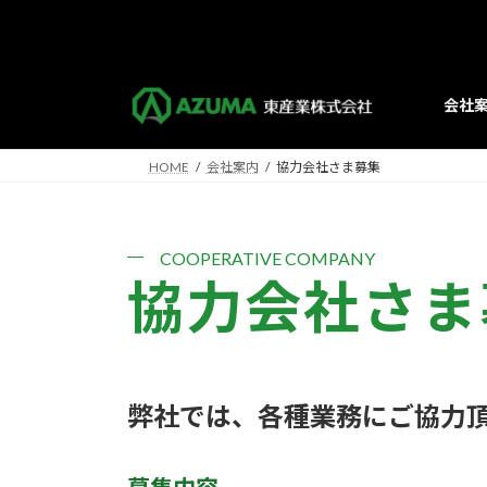
コ
ナ
ン
ビ
テ
ゲ
ン
ー
会社
ツ
シ
へ
ョ
ス
ン
HOME
会社案内
協力会社さま募集
キ
に
ッ
移
プ
動
COOPERATIVE COMPANY
協力会社さま
弊社では、各種業務にご協力