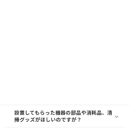
アフターフォローについて
設置してもらった商品の使い方がわからな
いのですが？
設置してもらった商品が故障してしまった
のですが？
機器の点検や清掃、メンテナンスをやって
もらうことはできますか？
設置してもらった機器の部品や消耗品、清
掃グッズがほしいのですが？