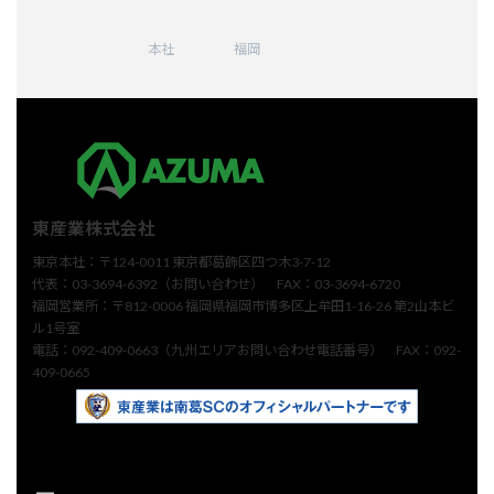
ア
ア
ア
ア
ア
イ
イ
イ
イ
イ
コ
コ
コ
コ
コ
ン
ン
ン
ン
ン
本社
福岡
リ
リ
リ
リ
リ
ン
ン
ン
ン
ン
ク
ク
ク
ク
ク
東産業株式会社
東京本社：〒124-0011 東京都葛飾区四つ木3-7-12
代表：03-3694-6392（お問い合わせ） FAX：03-3694-6720
福岡営業所：〒812-0006 福岡県福岡市博多区上牟田1-16-26 第2山本ビ
ル1号室
電話：092-409-0663（九州エリアお問い合わせ電話番号） FAX：092-
409-0665