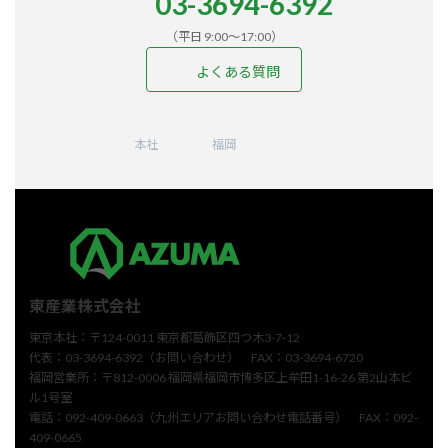
03-3694-6392
（平日 9:00〜17:00）
よくある質問
ア
ア
ア
ア
ア
イ
イ
イ
イ
イ
コ
コ
コ
コ
コ
ン
ン
ン
ン
ン
本社
福岡
リ
リ
リ
リ
リ
ン
ン
ン
ン
ン
ク
ク
ク
ク
ク
東産業株式会社
東京本社：〒124-0011 東京都葛飾区四つ木3-7-12
代表：03-3694-6392（お問い合わせ） FAX：03-3694-6720
福岡営業所：〒812-0006 福岡県福岡市博多区上牟田1-16-26 第2山本ビ
ル1号室
電話：092-409-0663（九州エリアお問い合わせ電話番号） FAX：092-
409-0665