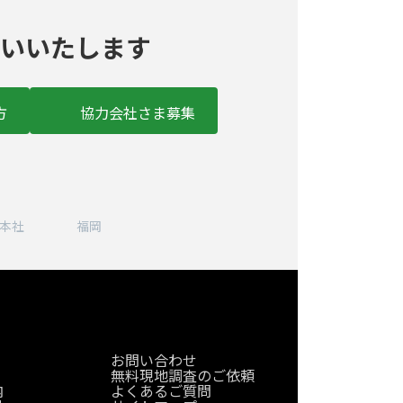
いいたします
方
協力会社さま募集
ア
ア
ア
ア
イ
イ
イ
イ
コ
コ
コ
コ
本社
福岡
ン
ン
ン
ン
リ
リ
リ
リ
ン
ン
ン
ン
ク
ク
ク
ク
お問い合わせ
無料現地調査のご依頼
内
よくあるご質問