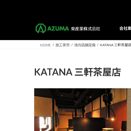
コ
ナ
ン
ビ
テ
ゲ
ン
ー
会社
ツ
シ
へ
ョ
ス
ン
HOME
施工事例
焼肉店舗設備
KATANA 三軒茶屋
キ
に
ッ
移
プ
動
KATANA 三軒茶屋店