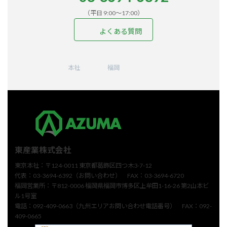
（平日 9:00〜17:00）
よくある質問
ア
ア
ア
ア
ア
イ
イ
イ
イ
イ
コ
コ
コ
コ
コ
ン
ン
ン
ン
ン
本社
福岡
リ
リ
リ
リ
リ
ン
ン
ン
ン
ン
ク
ク
ク
ク
ク
東産業株式会社
東京本社：〒124-0011 東京都葛飾区四つ木3-7-12
代表：03-3694-6392（お問い合わせ） FAX：03-3694-6720
福岡営業所：〒812-0006 福岡県福岡市博多区上牟田1-16-26 第2山本ビ
ル1号室
電話：092-409-0663（九州エリアお問い合わせ電話番号） FAX：092-
409-0665