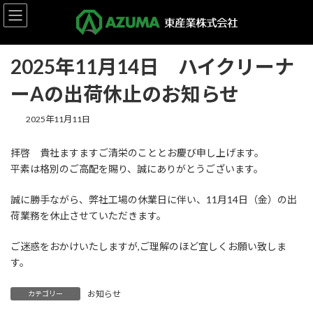
コ
ナ
HOME
お知らせ
お知らせ
ン
ビ
2025年11月14日 ハイクリーナーAの出荷休止のお知らせ
テ
ゲ
ン
ー
2025年11月14日 ハイクリーナ
ツ
シ
へ
ョ
ーAの出荷休止のお知らせ
ス
ン
キ
に
ッ
移
2025年11月11日
プ
動
拝啓 貴社ますますご清栄のこととお慶び申し上げます。
平素は格別のご高配を賜り、誠にありがとうございます。
誠に勝手ながら、弊社工場の休業日に伴い、11月14日（金）の出
荷業務を休止させていただきます。
ご迷惑をおかけいたしますが,ご理解のほど宜しくお願い致しま
す。
お知らせ
カテゴリー