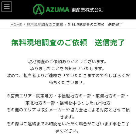
コ
ナ
ン
ビ
テ
ゲ
ン
ー
HOME
無料現地調査のご依頼
無料現地調査のご依頼 送信完了
ツ
シ
へ
ョ
ス
ン
無料現地調査のご依頼 送信完了
キ
に
ッ
移
プ
動
現地調査のご依頼ありがとうございます。
承りましたことをお知らせいたします。
改めて、担当者よりご連絡させていただきますので今しばらくお
待ちくださいませ。
※営業エリア：関東地方・甲信越地方の一部・東海地方の一部・
東北地方の一部・福岡を中心とした九州地方
その他のエリアは取引メーカーや協力会社による対応とさせて頂
きます。
その際はご連絡までお時間をいただく場合がございます事をご了
承ください。