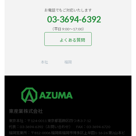
お電話でもご対応いたします
03-3694-6392
（平日 9:00〜17:00）
よくある質問
ア
ア
ア
ア
ア
イ
イ
イ
イ
イ
コ
コ
コ
コ
コ
ン
ン
ン
ン
ン
本社
福岡
リ
リ
リ
リ
リ
ン
ン
ン
ン
ン
ク
ク
ク
ク
ク
東産業株式会社
東京本社：〒124-0011 東京都葛飾区四つ木3-7-12
代表：03-3694-6392（お問い合わせ） FAX：03-3694-6720
福岡営業所：〒812-0006 福岡県福岡市博多区上牟田1-16-26 第2山本ビ