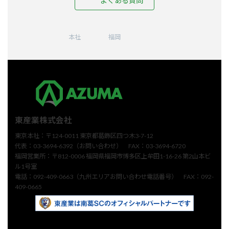
よくある質問
ア
ア
ア
ア
ア
イ
イ
イ
イ
イ
コ
コ
コ
コ
コ
ン
ン
ン
ン
ン
本社
福岡
リ
リ
リ
リ
リ
ン
ン
ン
ン
ン
ク
ク
ク
ク
ク
東産業株式会社
東京本社：〒124-0011 東京都葛飾区四つ木3-7-12
代表：03-3694-6392（お問い合わせ） FAX：03-3694-6720
福岡営業所：〒812-0006 福岡県福岡市博多区上牟田1-16-26 第2山本ビ
ル1号室
電話：092-409-0663（九州エリアお問い合わせ電話番号） FAX：092-
409-0665