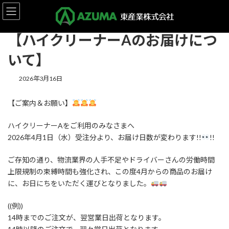
コ
ナ
HOME
お知らせ
お知らせ
【ハイクリーナーAのお届けについて】
ン
ビ
テ
ゲ
ン
ー
【ハイクリーナーAのお届けにつ
ツ
シ
いて】
へ
ョ
ス
ン
キ
に
2026年3月16日
ッ
移
プ
動
【ご案内＆お願い】
ハイクリーナーAをご利用のみなさまへ
2026年4月1日（水）受注分より、お届け日数が変わります!!
!!
ご存知の通り、物流業界の人手不足やドライバーさんの労働時間
上限規制の束縛時間も強化され、この度4月からの商品のお届け
に、お日にちをいただく運びとなりました。
((例))
14時までのご注文が、翌営業日出荷となります。